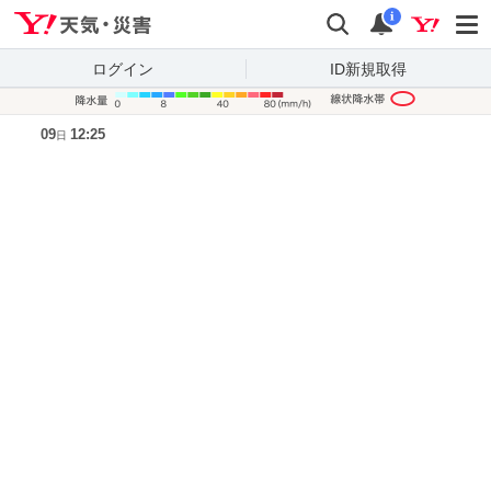
Yahoo!天気・災害
検索
通知
i
ログイン
ID新規取得
降水量凡
09
12:25
日