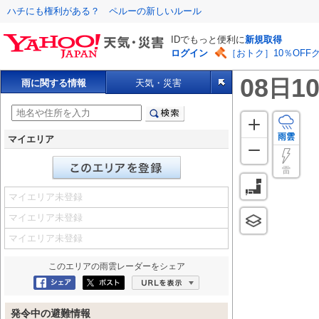
ハチにも権利がある？ ペルーの新しいルール
IDでもっと便利に
新規取得
ログイン
［おトク］10％OFF
08
10
日
雨に関する情報
天気・災害
雨雲
マイエリア
雷
マイエリア未登録
マイエリア未登録
マイエリア未登録
このエリアの
雨雲レーダー
をシェア
Facebookにシェア
ポスト
URLを表示
発令中の避難情報