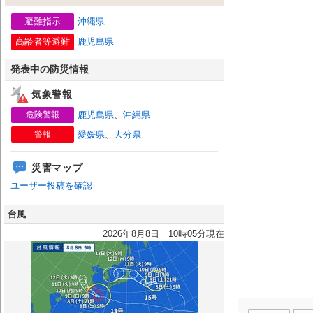
避難指示
沖縄県
高齢者等避難
鹿児島県
発表中の防災情報
気象警報
危険警報
鹿児島県
、
沖縄県
警報
愛媛県
、
大分県
災害マップ
ユーザー投稿を確認
台風
2026年8月8日 10時05分現在