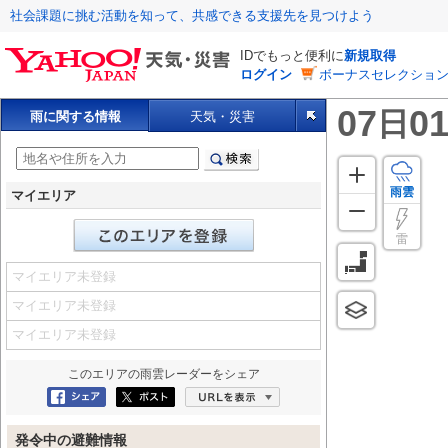
社会課題に挑む活動を知って、共感できる支援先を見つけよう
IDでもっと便利に
新規取得
ログイン
ボーナスセレクション
07
01
日
雨に関する情報
天気・災害
雨雲
マイエリア
雷
マイエリア未登録
マイエリア未登録
マイエリア未登録
このエリアの
雨雲レーダー
をシェア
Facebookにシェア
ポスト
URLを表示
発令中の避難情報