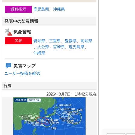
避難指示
鹿児島県
、
沖縄県
発表中の防災情報
気象警報
警報
愛知県
、
三重県
、
愛媛県
、
高知県
、
大分県
、
宮崎県
、
鹿児島県
、
沖縄県
災害マップ
ユーザー投稿を確認
台風
2026年8月7日 1時42分現在