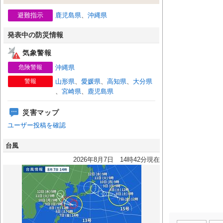
避難指示
鹿児島県
、
沖縄県
発表中の防災情報
気象警報
危険警報
沖縄県
警報
山形県
、
愛媛県
、
高知県
、
大分県
、
宮崎県
、
鹿児島県
災害マップ
ユーザー投稿を確認
台風
2026年8月7日 14時42分現在