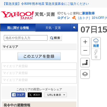
【緊急支援】令和8年熊本地震 緊急支援募金にご協力ください
IDでもっと便利に
新規取得
ログイン
［おトク］10％OFF
07
15
日
雨に関する情報
天気・災害
雨雲
マイエリア
雷
マイエリア未登録
マイエリア未登録
マイエリア未登録
このエリアの
雨雲レーダー
をシェア
Facebookにシェア
ポスト
URLを表示
発令中の避難情報