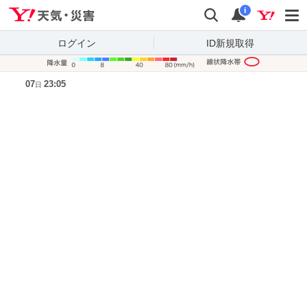
Yahoo!天気・災害
検索
通知
i
ログイン
ID新規取得
降水量凡
07
23:05
日