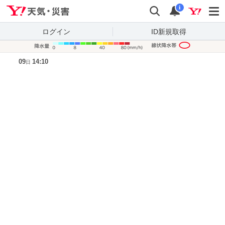
Yahoo!天気・災害
検索
通知
i
ログイン
ID新規取得
降水量凡
09
14:10
日