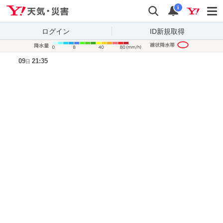
Yahoo!天気・災害
検索
通知
i
ログイン
ID新規取得
降水量凡
09
21:35
日