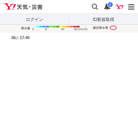
Yahoo!天気・災害
検索
通知
i
ログイン
ID新規取得
降水量凡
06
17:40
日