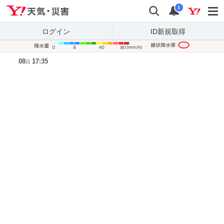
Yahoo!天気・災害
検索
通知
i
ログイン
ID新規取得
降水量凡
08
17:35
日