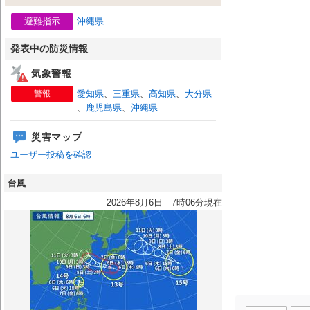
避難指示
沖縄県
発表中の防災情報
気象警報
警報
愛知県
、
三重県
、
高知県
、
大分県
、
鹿児島県
、
沖縄県
災害マップ
ユーザー投稿を確認
台風
2026年8月6日 7時06分現在