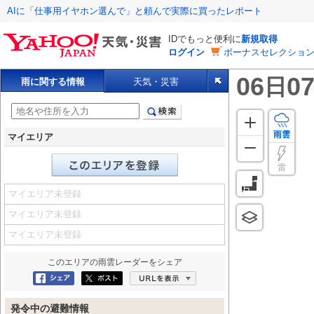
AIに「仕事用イヤホン選んで」と頼んで実際に買ったレポート
IDでもっと便利に
新規取得
ログイン
ボーナスセレクション
06
07
日
雨に関する情報
天気・災害
雨雲
マイエリア
雷
マイエリア未登録
マイエリア未登録
マイエリア未登録
このエリアの
雨雲レーダー
をシェア
Facebookにシェア
ポスト
URLを表示
発令中の避難情報