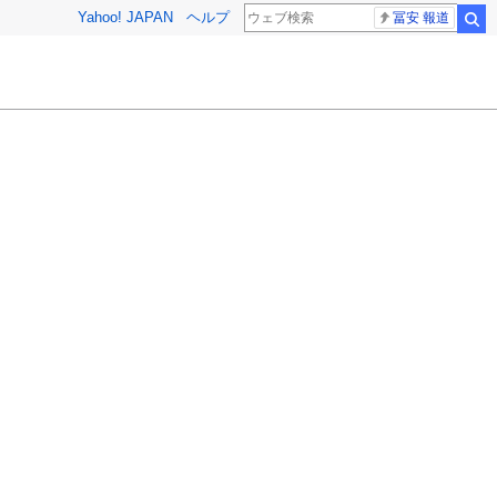
Yahoo! JAPAN
ヘルプ
冨安 報道