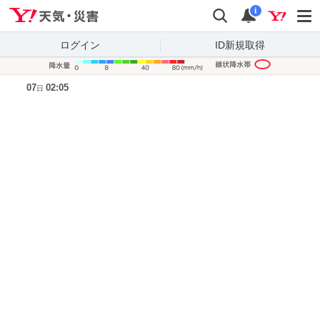
Yahoo!天気・災害
検索
通知
i
ログイン
ID新規取得
降水量凡
07
02:05
日