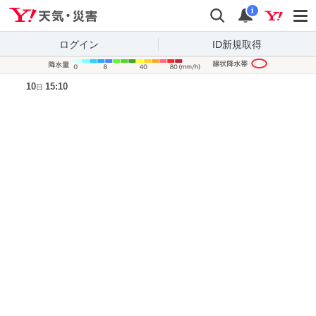
Yahoo!天気・災害
検索
通知
i
ログイン
ID新規取得
降水量凡
10
15:10
日