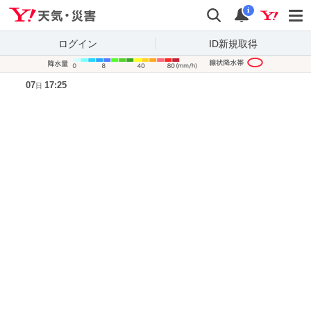
Yahoo!天気・災害
検索
通知
i
ログイン
ID新規取得
降水量凡
07
17:25
日