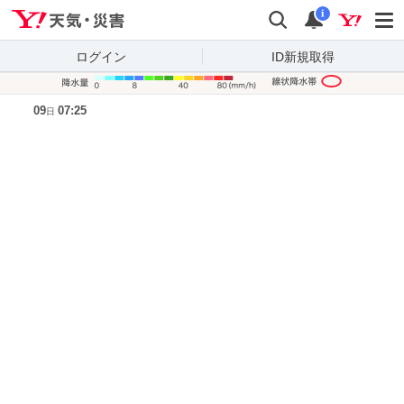
Yahoo!天気・災害
検索
通知
i
ログイン
ID新規取得
降水量凡
09
07:25
日