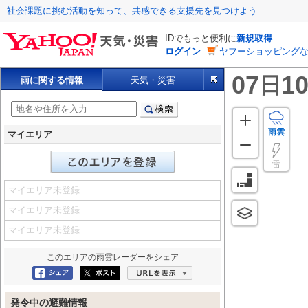
社会課題に挑む活動を知って、共感できる支援先を見つけよう
IDでもっと便利に
新規取得
ログイン
ヤフーショッピングな
07
10
日
雨に関する情報
天気・災害
雨雲
マイエリア
雷
マイエリア未登録
マイエリア未登録
マイエリア未登録
このエリアの
雨雲レーダー
をシェア
Facebookにシェア
ポスト
URLを表示
発令中の避難情報