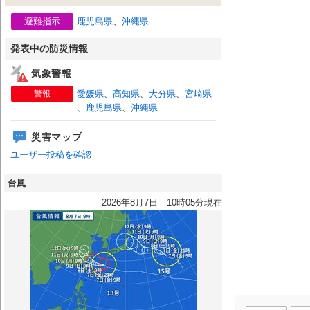
避難指示
鹿児島県
、
沖縄県
発表中の防災情報
気象警報
警報
愛媛県
、
高知県
、
大分県
、
宮崎県
、
鹿児島県
、
沖縄県
災害マップ
ユーザー投稿を確認
台風
2026年8月7日 10時05分現在