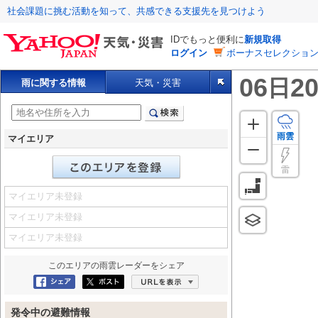
社会課題に挑む活動を知って、共感できる支援先を見つけよう
IDでもっと便利に
新規取得
ログイン
ボーナスセレクション
06
20
日
雨に関する情報
天気・災害
雨雲
マイエリア
雷
マイエリア未登録
マイエリア未登録
マイエリア未登録
このエリアの
雨雲レーダー
をシェア
Facebookにシェア
ポスト
URLを表示
発令中の避難情報