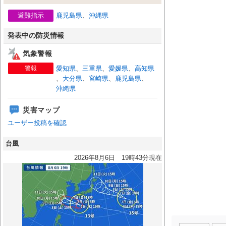
避難指示
鹿児島県
、
沖縄県
発表中の防災情報
気象警報
警報
愛知県
、
三重県
、
愛媛県
、
高知県
、
大分県
、
宮崎県
、
鹿児島県
、
沖縄県
災害マップ
ユーザー投稿を確認
台風
2026年8月6日 19時43分現在