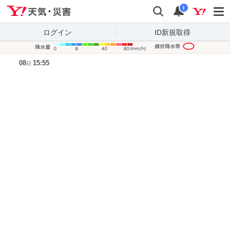
Yahoo!天気・災害
検索
通知
i
ログイン
ID新規取得
降水量凡
08
15:55
日