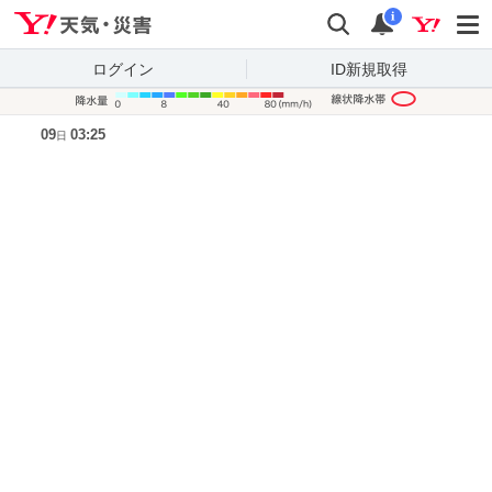
Yahoo!天気・災害
検索
通知
i
ログイン
ID新規取得
降水量凡
09
03:25
日