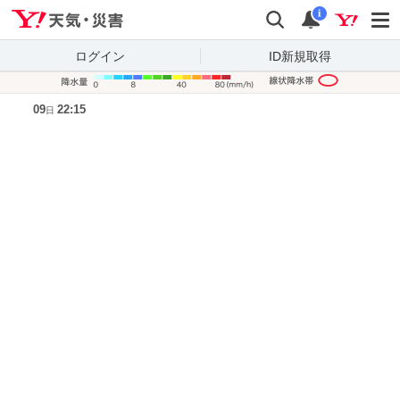
Yahoo!天気・災害
検索
通知
i
ログイン
ID新規取得
降水量凡
09
22:15
日