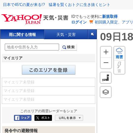
日本で45℃の夏が来る!? 猛暑を賢くおトクに生き抜くヒント
IDでもっと便利に
新規取得
ログイン
初回購入限定、アプ
09
18
日
雨に関する情報
天気・災害
雨雲
マイエリア
雷
マイエリア未登録
マイエリア未登録
マイエリア未登録
このエリアの
雨雲レーダー
をシェア
Facebookにシェア
ポスト
URLを表示
発令中の避難情報