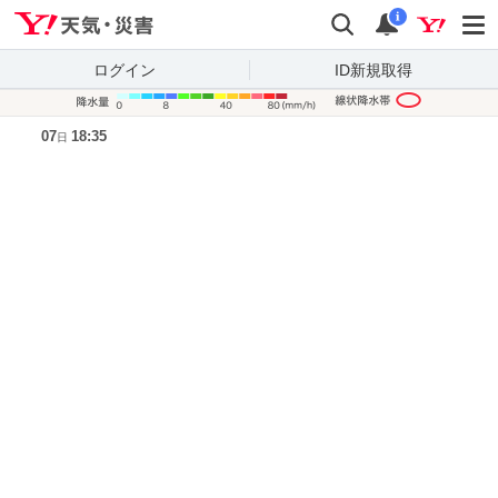
Yahoo!天気・災害
検索
通知
i
ログイン
ID新規取得
降水量凡
07
18:35
日