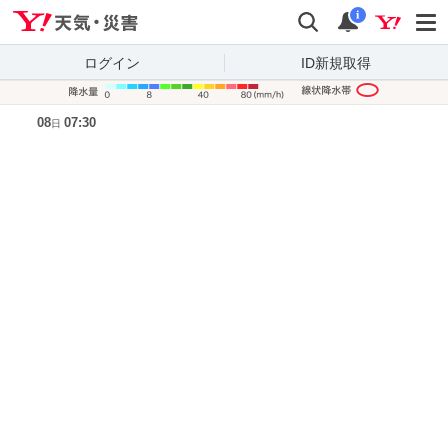
Yahoo!天気・災害
検索
通知
i
ログイン
ID新規取得
降水量凡
08
07:30
日