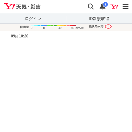
Yahoo!天気・災害
検索
通知
i
ログイン
ID新規取得
降水量凡
09
10:20
日