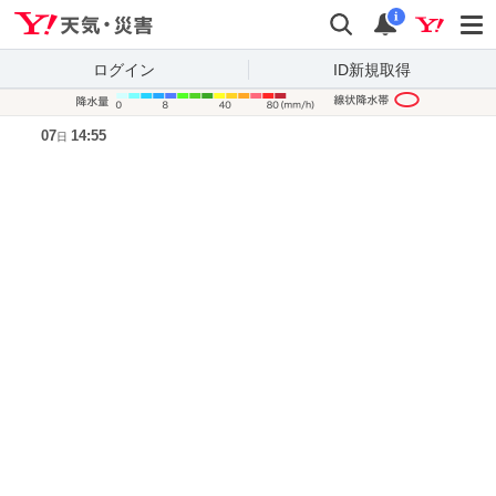
Yahoo!天気・災害
検索
通知
i
ログイン
ID新規取得
降水量凡
07
14:55
日