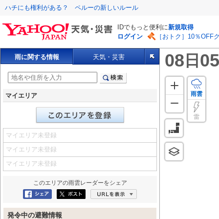
ハチにも権利がある？ ペルーの新しいルール
IDでもっと便利に
新規取得
ログイン
［おトク］10％OFF
08
05
日
雨に関する情報
天気・災害
雨雲
マイエリア
雷
マイエリア未登録
マイエリア未登録
マイエリア未登録
このエリアの
雨雲レーダー
をシェア
Facebookにシェア
ポスト
URLを表示
発令中の避難情報