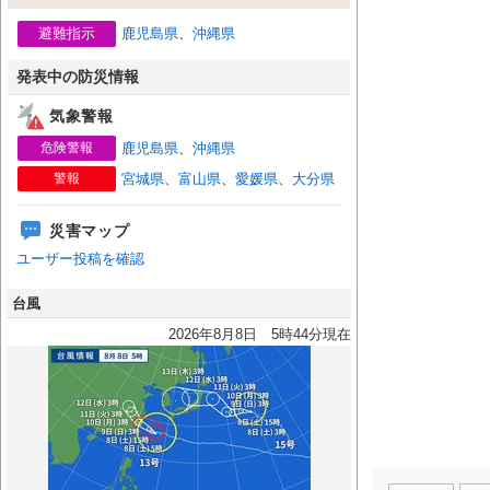
避難指示
鹿児島県
、
沖縄県
発表中の防災情報
気象警報
危険警報
鹿児島県
、
沖縄県
警報
宮城県
、
富山県
、
愛媛県
、
大分県
災害マップ
ユーザー投稿を確認
台風
2026年8月8日 5時44分現在