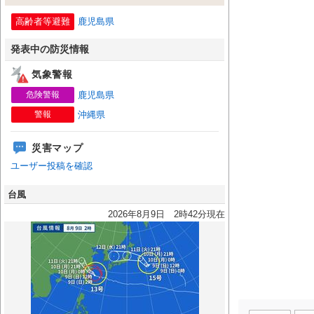
高齢者等避難
鹿児島県
発表中の防災情報
気象警報
危険警報
鹿児島県
警報
沖縄県
災害マップ
ユーザー投稿を確認
台風
2026年8月9日 2時42分現在