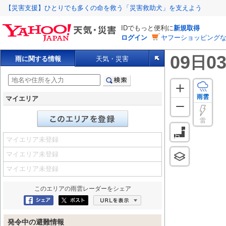
【災害支援】ひとりでも多くの命を救う「災害救助犬」を支えよう
IDでもっと便利に
新規取得
ログイン
ヤフーショッピングな
09
03
日
雨に関する情報
天気・災害
雨雲
マイエリア
雷
マイエリア未登録
マイエリア未登録
マイエリア未登録
このエリアの
雨雲レーダー
をシェア
Facebookにシェア
ポスト
URLを表示
発令中の避難情報