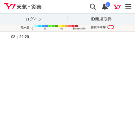
Yahoo!天気・災害
検索
通知
i
ログイン
ID新規取得
降水量凡
08
22:20
日