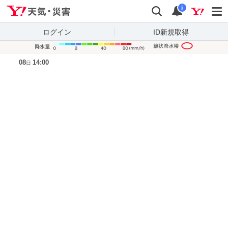
Yahoo!天気・災害
検索
通知
i
ログイン
ID新規取得
降水量凡
08
14:00
日