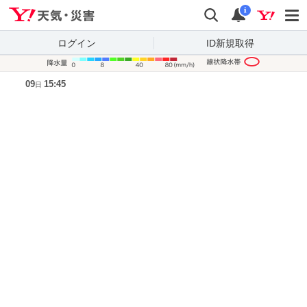
Yahoo!天気・災害
検索
通知
i
ログイン
ID新規取得
降水量凡
09
15:45
日