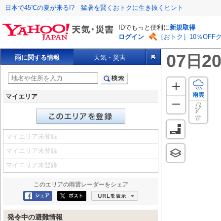
日本で45℃の夏が来る!? 猛暑を賢くおトクに生き抜くヒント
IDでもっと便利に
新規取得
ログイン
［おトク］10％OFF
07
20
日
雨に関する情報
天気・災害
雨雲
マイエリア
雷
マイエリア未登録
マイエリア未登録
マイエリア未登録
このエリアの
雨雲レーダー
をシェア
Facebookにシェア
ポスト
URLを表示
発令中の避難情報