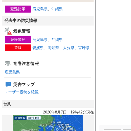
避難指示
鹿児島県
、
沖縄県
発表中の防災情報
気象警報
危険警報
鹿児島県
、
沖縄県
警報
愛媛県
、
高知県
、
大分県
、
宮崎県
竜巻注意情報
鹿児島県
災害マップ
ユーザー投稿を確認
台風
2026年8月7日 19時42分現在