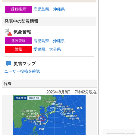
避難指示
鹿児島県
、
沖縄県
発表中の防災情報
気象警報
危険警報
鹿児島県
、
沖縄県
警報
愛媛県
、
大分県
災害マップ
ユーザー投稿を確認
台風
2026年8月8日 7時42分現在