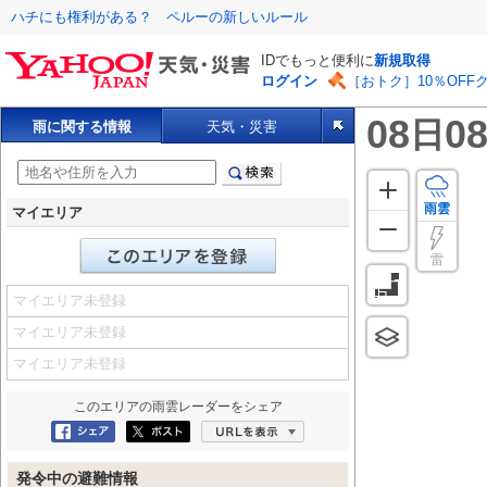
ハチにも権利がある？ ペルーの新しいルール
IDでもっと便利に
新規取得
ログイン
［おトク］10％OFF
08
08
日
雨に関する情報
天気・災害
雨雲
マイエリア
雷
マイエリア未登録
マイエリア未登録
マイエリア未登録
このエリアの
雨雲レーダー
をシェア
Facebookにシェア
ポスト
URLを表示
発令中の避難情報