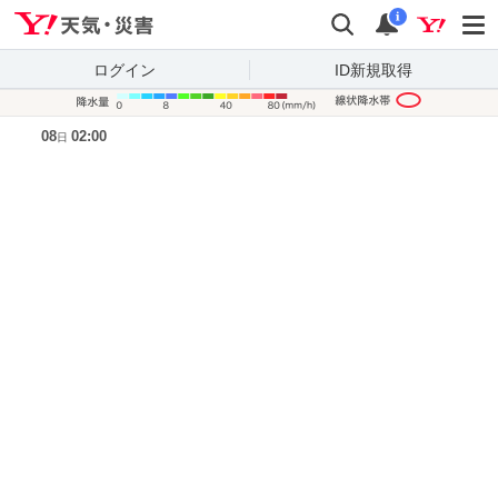
Yahoo!天気・災害
検索
通知
i
ログイン
ID新規取得
降水量凡
08
02:00
日