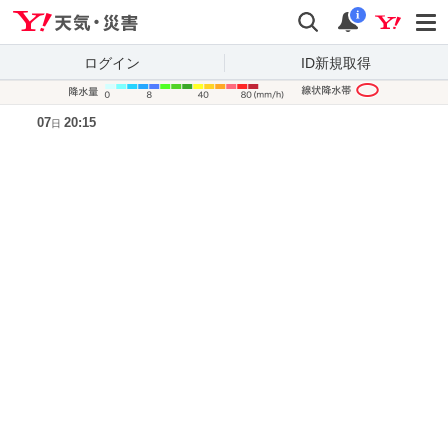
Yahoo!天気・災害
検索
通知
i
ログイン
ID新規取得
降水量凡
07
20:15
日