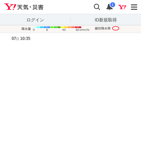
Yahoo!天気・災害
検索
通知
i
ログイン
ID新規取得
降水量凡
07
10:35
日