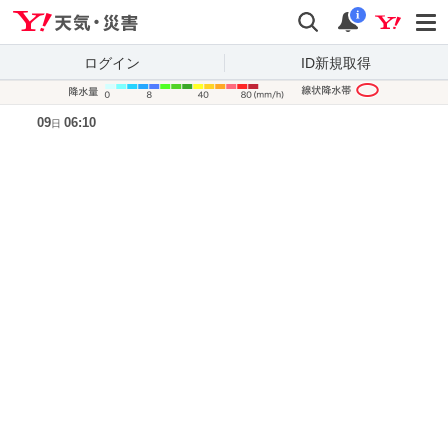
Yahoo!天気・災害
検索
通知
i
ログイン
ID新規取得
降水量凡
09
06:10
日