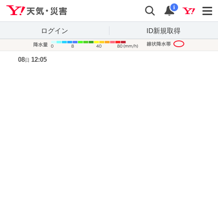
Yahoo!天気・災害
検索
通知
i
ログイン
ID新規取得
降水量凡
08
12:05
日