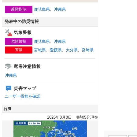
避難指示
鹿児島県
、
沖縄県
発表中の防災情報
気象警報
危険警報
鹿児島県
、
沖縄県
警報
宮城県
、
愛媛県
、
大分県
、
宮崎県
竜巻注意情報
沖縄県
災害マップ
ユーザー投稿を確認
台風
2026年8月8日 4時05分現在