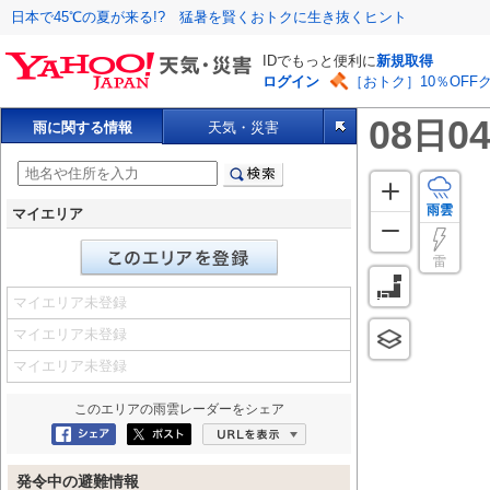
日本で45℃の夏が来る!? 猛暑を賢くおトクに生き抜くヒント
IDでもっと便利に
新規取得
ログイン
［おトク］10％OFF
08
04
日
雨に関する情報
天気・災害
雨雲
マイエリア
雷
マイエリア未登録
マイエリア未登録
マイエリア未登録
このエリアの
雨雲レーダー
をシェア
Facebookにシェア
ポスト
URLを表示
発令中の避難情報