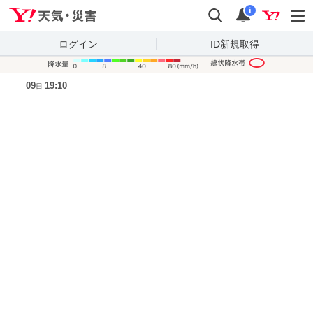
Yahoo!天気・災害
検索
通知
i
ログイン
ID新規取得
降水量凡
09
19:10
日