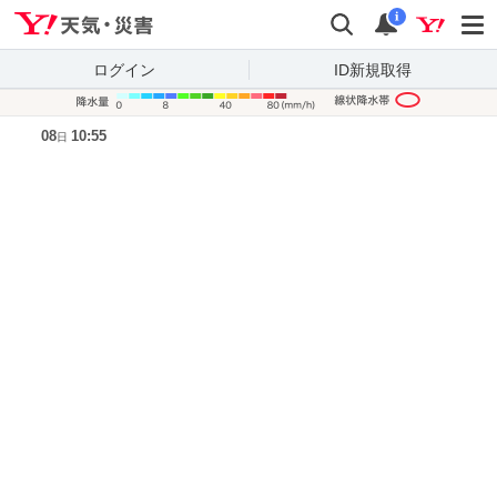
Yahoo!天気・災害
検索
通知
i
ログイン
ID新規取得
降水量凡
08
10:55
日