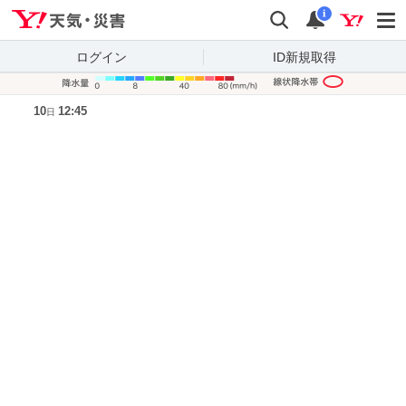
Yahoo!天気・災害
検索
通知
i
ログイン
ID新規取得
降水量凡
10
12:45
日