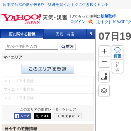
日本で45℃の夏が来る!? 猛暑を賢くおトクに生き抜くヒント
IDでもっと便利に
新規取得
ログイン
［おトク］10％OFF
07
19
日
雨に関する情報
天気・災害
雨雲
マイエリア
雷
マイエリア未登録
マイエリア未登録
マイエリア未登録
このエリアの
雨雲レーダー
をシェア
Facebookにシェア
ポスト
URLを表示
発令中の避難情報