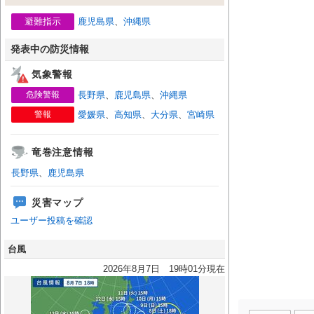
避難指示
鹿児島県
、
沖縄県
発表中の防災情報
気象警報
危険警報
長野県
、
鹿児島県
、
沖縄県
警報
愛媛県
、
高知県
、
大分県
、
宮崎県
竜巻注意情報
長野県
、
鹿児島県
災害マップ
ユーザー投稿を確認
台風
2026年8月7日 19時01分現在