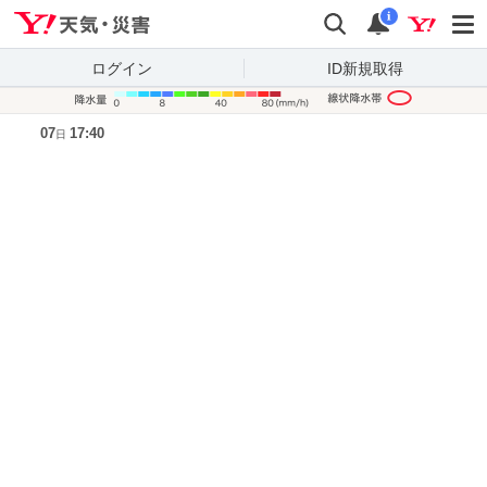
Yahoo!天気・災害
検索
通知
i
ログイン
ID新規取得
降水量凡
07
17:40
日