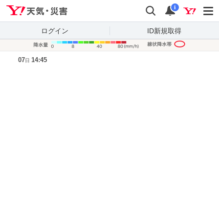
Yahoo!天気・災害
検索
通知
i
ログイン
ID新規取得
降水量凡
07
14:45
日