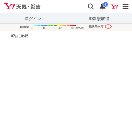
Yahoo!天気・災害
検索
通知
i
ログイン
ID新規取得
降水量凡
07
10:45
日