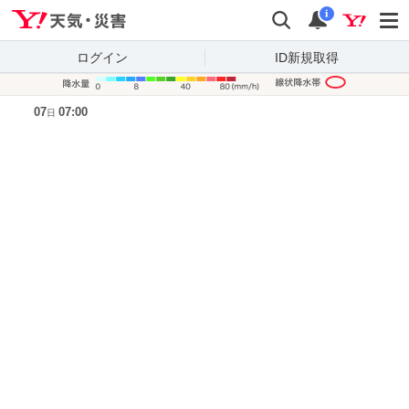
Yahoo!天気・災害
検索
通知
i
ログイン
ID新規取得
降水量凡
07
07:00
日