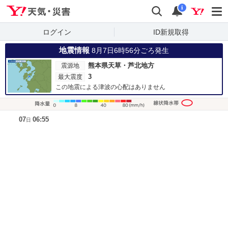
Yahoo!天気・災害
検索
通知
i
ログイン
ID新規取得
地震情報
8月7日6時56分ごろ発生
熊本県天草・芦北地方
震源地
3
最大震度
この地震による津波の心配はありません
降水量凡
07
06:55
日