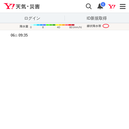
Yahoo!天気・災害
検索
通知
i
ログイン
ID新規取得
降水量凡
06
09:35
日