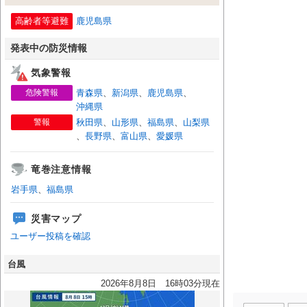
高齢者等避難
鹿児島県
発表中の防災情報
気象警報
危険警報
青森県
、
新潟県
、
鹿児島県
、
沖縄県
警報
秋田県
、
山形県
、
福島県
、
山梨県
、
長野県
、
富山県
、
愛媛県
竜巻注意情報
岩手県
、
福島県
災害マップ
ユーザー投稿を確認
台風
2026年8月8日 16時03分現在