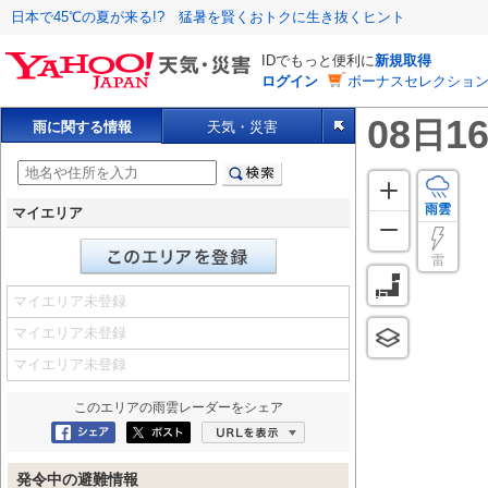
日本で45℃の夏が来る!? 猛暑を賢くおトクに生き抜くヒント
IDでもっと便利に
新規取得
ログイン
ボーナスセレクション
08
16
日
雨に関する情報
天気・災害
雨雲
マイエリア
雷
マイエリア未登録
マイエリア未登録
マイエリア未登録
このエリアの
雨雲レーダー
をシェア
Facebookにシェア
ポスト
URLを表示
発令中の避難情報