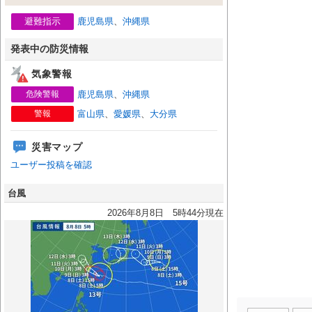
避難指示
鹿児島県
、
沖縄県
発表中の防災情報
気象警報
危険警報
鹿児島県
、
沖縄県
警報
富山県
、
愛媛県
、
大分県
災害マップ
ユーザー投稿を確認
台風
2026年8月8日 5時44分現在