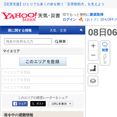
【災害支援】ひとりでも多くの命を救う「災害救助犬」を支えよう
IDでもっと便利に
新規取得
ログイン
［おトク］10％OFF
08
06
日
雨に関する情報
天気・災害
雨雲
マイエリア
雷
マイエリア未登録
マイエリア未登録
マイエリア未登録
このエリアの
雨雲レーダー
をシェア
Facebookにシェア
ポスト
URLを表示
発令中の避難情報