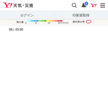
Yahoo!天気・災害
検索
通知
i
ログイン
ID新規取得
降水量凡
08
05:00
日